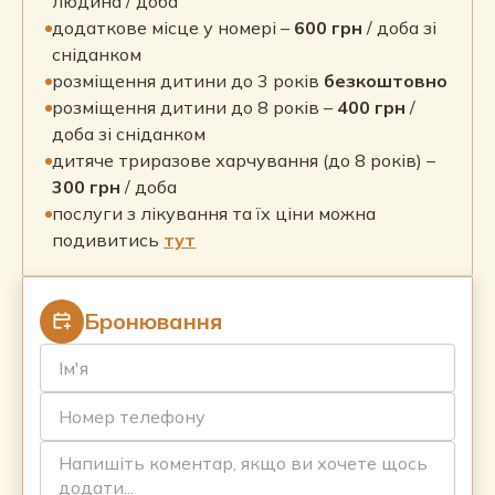
людина / доба
додаткове місце у номері –
600 грн
/ доба зі
сніданком
розміщення дитини до 3 років
безкоштовно
розміщення дитини до 8 років –
400 грн
/
доба зі сніданком
дитяче триразове харчування (до 8 років) –
300 грн
/ доба
послуги з лікування та їх ціни можна
подивитись
тут
Бронювання