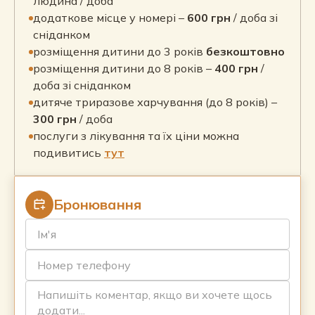
людина / доба
додаткове місце у номері –
600 грн
/ доба зі
сніданком
розміщення дитини до 3 років
безкоштовно
розміщення дитини до 8 років –
400 грн
/
доба зі сніданком
дитяче триразове харчування (до 8 років) –
300 грн
/ доба
послуги з лікування та їх ціни можна
подивитись
тут
Бронювання